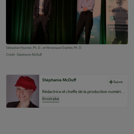
Sébastien Fournel, Ph. D., et Véronique Ouellet, Ph. D.
Crédit :
Stéphanie McDuff
Auteurs de contenu
Stéphanie McDuff
Suivre
Rédactrice et cheffe de la production numérique pour le Coopérateur
En voir plus