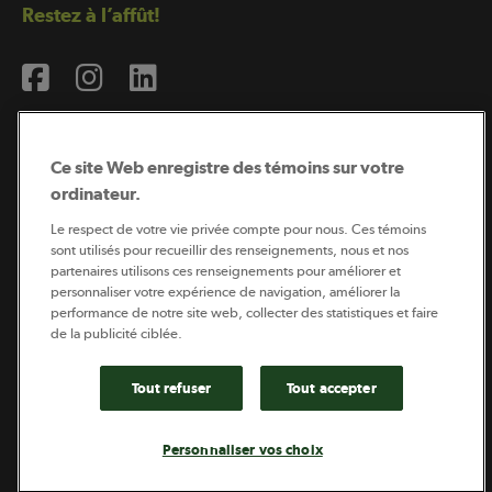
Restez à l’affût!
Ce site Web enregistre des témoins sur votre
ordinateur.
Abonnement à l’infolettre
Le respect de votre vie privée compte pour nous. Ces témoins
sont utilisés pour recueillir des renseignements, nous et nos
partenaires utilisons ces renseignements pour améliorer et
personnaliser votre expérience de navigation, améliorer la
Coopérateur est publié par Sollio Groupe Coopératif.
performance de notre site web, collecter des statistiques et faire
Il est l’outil d’information de la coopération agricole
québécoise.
de la publicité ciblée.
Tout refuser
Tout accepter
Footer
Politique de vie privée
Personnaliser vos choix
legal
© 2026 - Coopérateur - Tous droits réservés