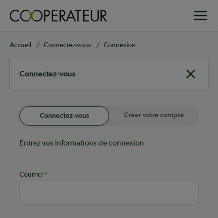
Aller
Toggle
au
contenu
principal
Fil
Accueil
Connectez-vous
Connexion
d'Ariane
Connectez-vous
Créer votre compte
Connectez-vous
Entrez vos informations de connexion
Courriel