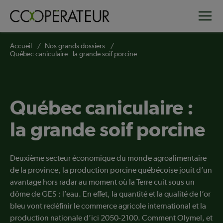
Aller
Toggle
au
contenu
principal
Fil
Accueil
Nos grands dossiers
Québec caniculaire : la grande soif porcine
d'Ariane
Québec caniculaire :
la grande soif porcine
Deuxième secteur économique du monde agroalimentaire
de la province, la production porcine québécoise jouit d’un
avantage hors radar au moment où la Terre cuit sous un
dôme de GES : l’eau. En effet, la quantité et la qualité de l’or
bleu vont redéfinir le commerce agricole international et la
production nationale d’ici 2050-2100. Comment Olymel, et