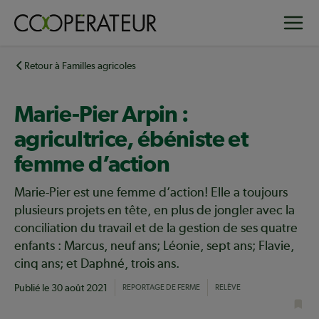
Aller
Toggle
au
contenu
principal
Retour à Familles agricoles
Marie-Pier Arpin :
agricultrice, ébéniste et
femme d’action
Marie-Pier est une femme d’action! Elle a toujours
plusieurs projets en tête, en plus de jongler avec la
conciliation du travail et de la gestion de ses quatre
enfants : Marcus, neuf ans; Léonie, sept ans; Flavie,
cinq ans; et Daphné, trois ans.
Publié le
30 août 2021
REPORTAGE DE FERME
RELÈVE