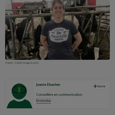
Crédit :
Crédit image à venir
Auteurs de contenu
Joanie Ebacher
Suivre
Conseillère en communication
En voir plus