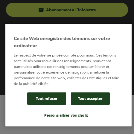
Abonnement à l’infolettre
Coopérateur est publié par Sollio Groupe Coopératif.
Il est l’outil d’information de la coopération agricole
Ce site Web enregistre des témoins sur votre
québécoise.
ordinateur.
Le respect de votre vie privée compte pour nous. Ces témoins
sont utilisés pour recueillir des renseignements, nous et nos
partenaires utilisons ces renseignements pour améliorer et
Footer
personnaliser votre expérience de navigation, améliorer la
Politique de vie privée
performance de notre site web, collecter des statistiques et faire
legal
© 2026 - Coopérateur - Tous droits réservés
de la publicité ciblée.
Tout refuser
Tout accepter
Personnaliser vos choix