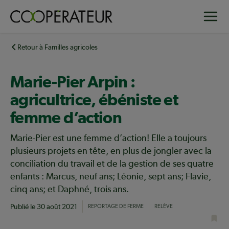
Aller
Toggle
au
contenu
principal
Retour à Familles agricoles
Marie-Pier Arpin :
agricultrice, ébéniste et
femme d’action
Marie-Pier est une femme d’action! Elle a toujours
plusieurs projets en tête, en plus de jongler avec la
conciliation du travail et de la gestion de ses quatre
enfants : Marcus, neuf ans; Léonie, sept ans; Flavie,
cinq ans; et Daphné, trois ans.
Publié le
30 août 2021
REPORTAGE DE FERME
RELÈVE