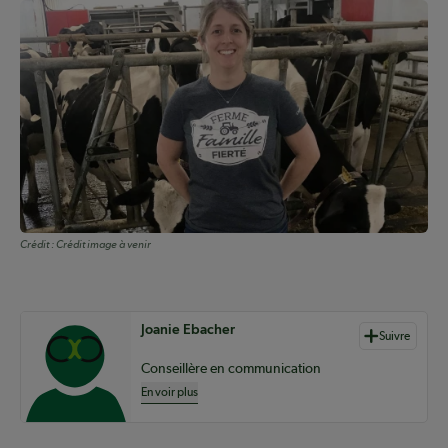
Crédit :
Crédit image à venir
Auteurs de contenu
Joanie Ebacher
Suivre
Conseillère en communication
En voir plus