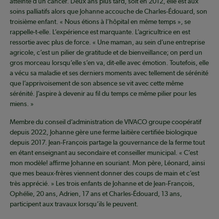
atteinte d’un cancer. Deux ans plus tard, soit en 2012, elle est aux
soins palliatifs alors que Johanne accouche de Charles-Édouard, son
troisième enfant. « Nous étions à l’hôpital en même temps », se
rappelle-t-elle. L’expérience est marquante. L’agricultrice en est
ressortie avec plus de force. « Une maman, au sein d’une entreprise
agricole, c’est un pilier de gratitude et de bienveillance; on perd un
gros morceau lorsqu’elle s’en va, dit-elle avec émotion. Toutefois, elle
a vécu sa maladie et ses derniers moments avec tellement de sérénité
que l’apprivoisement de son absence se vit avec cette même
sérénité. J’aspire à devenir au fil du temps ce même pilier pour les
miens. »
Membre du conseil d’administration de VIVACO groupe coopératif
depuis 2022, Johanne gère une ferme laitière certifiée biologique
depuis 2017. Jean-François partage la gouvernance de la ferme tout
en étant enseignant au secondaire et conseiller municipal. « C’est
mon modèle! affirme Johanne en souriant. Mon père, Léonard, ainsi
que mes beaux-frères viennent donner des coups de main et c’est
très apprécié. » Les trois enfants de Johanne et de Jean-François,
Ophélie, 20 ans, Adrien, 17 ans et Charles-Édouard, 13 ans,
participent aux travaux lorsqu’ils le peuvent.