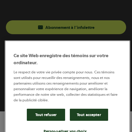
Abonnement à l’infolettre
Coopérateur est publié par Sollio Groupe Coopératif.
Il est l’outil d’information de la coopération agricole
Ce site Web enregistre des témoins sur votre
québécoise.
ordinateur.
Le respect de votre vie privée compte pour nous. Ces témoins
sont utilisés pour recueillir des renseignements, nous et nos
partenaires utilisons ces renseignements pour améliorer et
Footer
personnaliser votre expérience de navigation, améliorer la
Politique de vie privée
performance de notre site web, collecter des statistiques et faire
legal
© 2026 - Coopérateur - Tous droits réservés
de la publicité ciblée.
Tout refuser
Tout accepter
Personnaliser vos choix