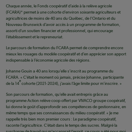
Chaque année, le Fonds coopératif d’aide à la relève agricole
(FCARA)* permet à une cohorte d’environ soixante agriculteurs et
agricultrices de moins de 40 ans du Québec, de l’Ontario et du
Nouveau-Brunswick d’avoir accès à un programme de formation,
assorti d’un soutien financier et professionnel, qui encourage
l’établissement et le repreneuriat.
Le parcours de formation du FCARA permet de comprendre encore
mieux les rouages du modèle coopératif et d’en apprécier son apport
indispensable à l’économie agricole des régions.
Johanne Gouin a 40 ans lorsqu’elle s’inscrit au programme du
FCARA. « C’était le moment où jamais, précise Johanne, participante
e
de la 14
cohorte (2021-2024), j’avais l’âge limite pour m’inscrire. »
Son parcours de formation, qu’elle avait entrepris grâce au
programme Action relève coop offert par VIVACO groupe coopératif,
lui donne le goût d’approfondir ses compétences de gestionnaire, en
même temps que ses connaissances du milieu coopératif. « Je me
rappelle très bien mon premier cours : Le paradigme coopératif,
raconte l’agricultrice. C’était dans le temps des sucres. Malgré la
surcharge de travail qui m’accaparait l’esprit, ce cours a été pour moi