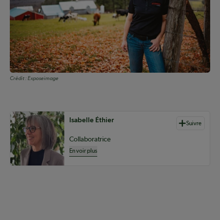
Crédit :
Exposeimage
Auteurs de contenu
Isabelle Éthier
Suivre
Collaboratrice
En voir plus