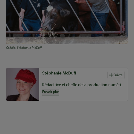
Crédit :
Stéphanie McDuff
Auteurs de contenu
Stéphanie McDuff
Suivre
Rédactrice et cheffe de la production numérique pour le Coopérateur
En voir plus