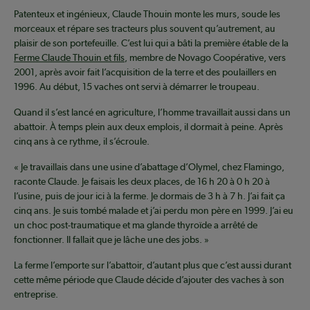
Patenteux et ingénieux, Claude Thouin monte les murs, soude les
morceaux et répare ses tracteurs plus souvent qu’autrement, au
plaisir de son portefeuille. C’est lui qui a bâti la première étable de la
Ferme Claude Thouin et fils
, membre de Novago Coopérative, vers
2001, après avoir fait l’acquisition de la terre et des poulaillers en
1996. Au début, 15 vaches ont servi à démarrer le troupeau.
Quand il s’est lancé en agriculture, l’homme travaillait aussi dans un
abattoir. À temps plein aux deux emplois, il dormait à peine. Après
cinq ans à ce rythme, il s’écroule.
« Je travaillais dans une usine d’abattage d’Olymel, chez Flamingo,
raconte Claude. Je faisais les deux places, de 16 h 20 à 0 h 20 à
l’usine, puis de jour ici à la ferme. Je dormais de 3 h à 7 h. J’ai fait ça
cinq ans. Je suis tombé malade et j’ai perdu mon père en 1999. J’ai eu
un choc post-traumatique et ma glande thyroïde a arrêté de
fonctionner. Il fallait que je lâche une des jobs. »
La ferme l’emporte sur l’abattoir, d’autant plus que c’est aussi durant
cette même période que Claude décide d’ajouter des vaches à son
entreprise.