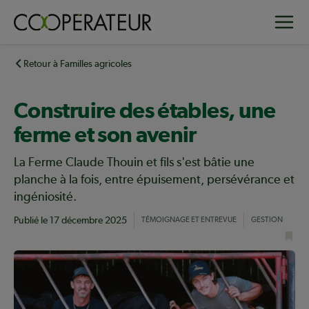
Aller
Toggle
au
contenu
principal
Retour à Familles agricoles
Construire des étables, une
ferme et son avenir
La Ferme Claude Thouin et fils s'est bâtie une
planche à la fois, entre épuisement, persévérance et
ingéniosité.
Publié le
17 décembre 2025
TÉMOIGNAGE ET ENTREVUE
GESTION