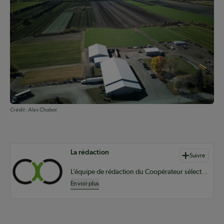
Crédit :
Alex Chabot
Auteurs de contenu
La rédaction
Suivre
L’équipe de rédaction du Coopérateur sélectionne du contenu pertinent à vos informations coopératives à l’échelle provinciale, nationale et internationale.
En voir plus