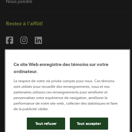
Nous joindre
Restez à l’affût!
Ce site Web enregistre des témoins sur votre
ordinateur.
Abonnement à l’infolettre
Le respect de votre vie privée compte pour nous. Ces témoins
sont utilisés pour recueillir des renseignements, nous et nos
partenaires utilisons ces renseignements pour améliorer et
personnaliser votre expérience de navigation, améliorer la
Coopérateur est publié par Sollio Groupe Coopératif.
performance de notre site web, collecter des statistiques et faire
Il est l’outil d’information de la coopération agricole
de la publicité ciblée.
québécoise.
Tout refuser
Tout accepter