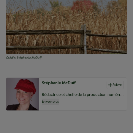
Crédit :
Stéphanie McDuff
Auteurs de contenu
Stéphanie McDuff
Suivre
Rédactrice et cheffe de la production numérique pour le Coopérateur
En voir plus