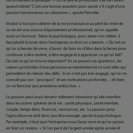
reconnaissance publique. « Est-ce que le producteur irait de l’avant
quand même? C’est une bonne question pour savoir s’il s’agit d’une
passion harmonieuse ou obsessive », ajoute Pierrette.
Vouloir à tout prix obtenir de la reconnaissance au péril du reste de
sa vie est une source d’épuisement professionnel, qu’on appelle
aussi un burnout. Selon la psychologue, pour aimer son métier, il
faut plutôt trouver dans l’entreprise ce dont on a besoin. « Qu’est-ce
qu’on a besoin de vivre, d’avoir, de faire ou d’être dans la ferme pour
continuer à être motivé, à être engagé et à apprécier ce qu’on fait?
Qu’est-ce qu’on trouve important? En se posant ces questions, les
valeurs profondes d’une personne se manifestent et ce sont elles qui
permettent de relever des défis. Si on n’est pas très engagé, qu’on ne
connaît pas son “pourquoi” et ses motivations profondes... eh bien,
on va flancher aux premières embûches. »
La passion peut aussi devenir tellement obsessive qu’elle interfère
dans les autres sphères de la vie : santé physique, santé mentale,
couple, temps libre, finances, ressources, etc. La passion pour
l’agriculture ne doit donc pas être aveugle, ajoute la psychologue.
Par exemple, il faut que l’entreprise nous fasse vivre et qu’on puisse
en tirer un revenu. « Si l’on perd de l’argent année après année et