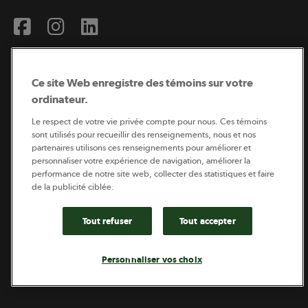
Ce site Web enregistre des témoins sur votre
ordinateur.
Abonnement à l’infolettre
Le respect de votre vie privée compte pour nous. Ces témoins
sont utilisés pour recueillir des renseignements, nous et nos
partenaires utilisons ces renseignements pour améliorer et
personnaliser votre expérience de navigation, améliorer la
Coopérateur est publié par Sollio Groupe Coopératif.
performance de notre site web, collecter des statistiques et faire
Il est l’outil d’information de la coopération agricole
de la publicité ciblée.
québécoise.
Tout refuser
Tout accepter
Footer
Politique de vie privée
Personnaliser vos choix
legal
© 2026 - Coopérateur - Tous droits réservés