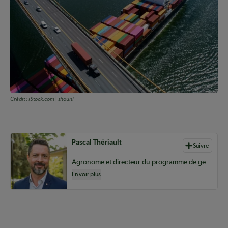
Crédit :
iStock.com | shaunl
Auteurs de contenu
Pascal Thériault
Suivre
Agronome et directeur du programme de gestion et technologies d’entreprise agricole au Campus MacDonald de l’Université McGill
En voir plus
Coopérateur