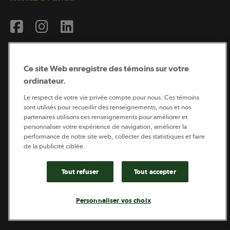
Ce site Web enregistre des témoins sur votre
ordinateur.
Abonnement à l’infolettre
Le respect de votre vie privée compte pour nous. Ces témoins
sont utilisés pour recueillir des renseignements, nous et nos
partenaires utilisons ces renseignements pour améliorer et
personnaliser votre expérience de navigation, améliorer la
Coopérateur est publié par Sollio Groupe Coopératif.
performance de notre site web, collecter des statistiques et faire
Il est l’outil d’information de la coopération agricole
de la publicité ciblée.
québécoise.
Tout refuser
Tout accepter
Footer
Politique de vie privée
Personnaliser vos choix
legal
© 2026 - Coopérateur - Tous droits réservés