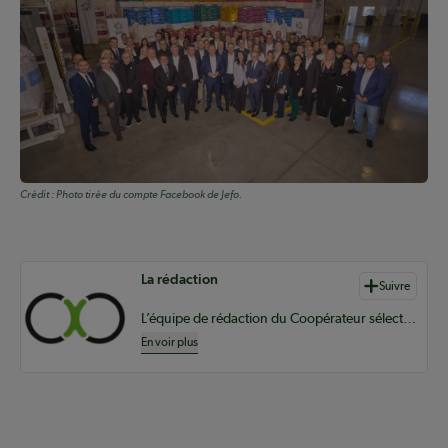
Crédit :
Photo tirée du compte Facebook de Jefo.
Auteurs de contenu
La rédaction
Suivre
L’équipe de rédaction du Coopérateur sélectionne du contenu pertinent à vos informations coopératives à l’échelle provinciale, nationale et internationale.
En voir plus