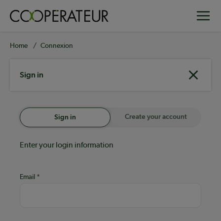
Skip
Toggle
to
main
content
Breadcrumb
Home
Connexion
Sign in
Create your account
Sign in
Enter your login information
Email