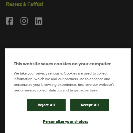
Restez à l’affût!
Abonnement à l’infolettre
This website saves cookies on your computer
We take your privacy seriously. Cookies are used to collect
information, which we and our partners use to enhance and
Coopérateur est publié par Sollio Groupe Coopératif.
personalize your browsing experience, improve our website’s
Il est l’outil d’information de la coopération agricole
québécoise.
performance, collect statistics and target advertising.
Reject All
Accept All
Footer
Politique de vie privée
Personalize your choices
legal
© 2026 - Coopérateur - Tous droits réservés