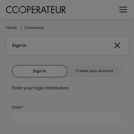
Skip
Toggle
to
main
content
Breadcrumb
Home
Connexion
Sign in
Create your account
Sign in
Enter your login information
Email