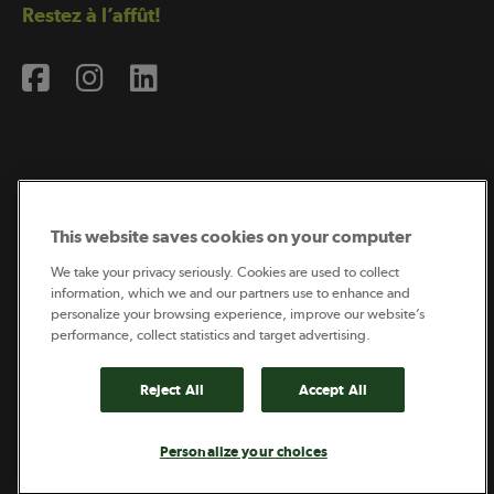
Restez à l’affût!
Abonnement à l’infolettre
This website saves cookies on your computer
We take your privacy seriously. Cookies are used to collect
information, which we and our partners use to enhance and
Coopérateur est publié par Sollio Groupe Coopératif.
personalize your browsing experience, improve our website’s
Il est l’outil d’information de la coopération agricole
québécoise.
performance, collect statistics and target advertising.
Reject All
Accept All
Footer
Politique de vie privée
Personalize your choices
legal
© 2026 - Coopérateur - Tous droits réservés