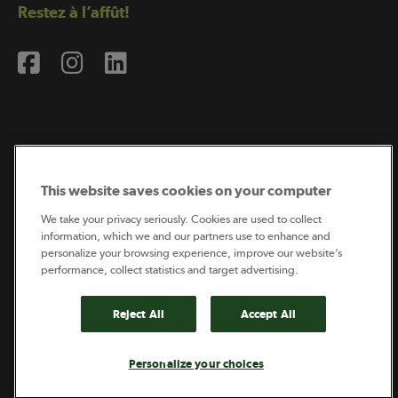
Restez à l’affût!
Abonnement à l’infolettre
This website saves cookies on your computer
We take your privacy seriously. Cookies are used to collect
information, which we and our partners use to enhance and
Coopérateur est publié par Sollio Groupe Coopératif.
personalize your browsing experience, improve our website’s
Il est l’outil d’information de la coopération agricole
québécoise.
performance, collect statistics and target advertising.
Reject All
Accept All
Footer
Politique de vie privée
Personalize your choices
legal
© 2026 - Coopérateur - Tous droits réservés