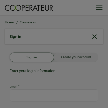
Skip
Toggle
to
main
content
Breadcrumb
Home
Connexion
Sign in
Create your account
Sign in
Enter your login information
Email