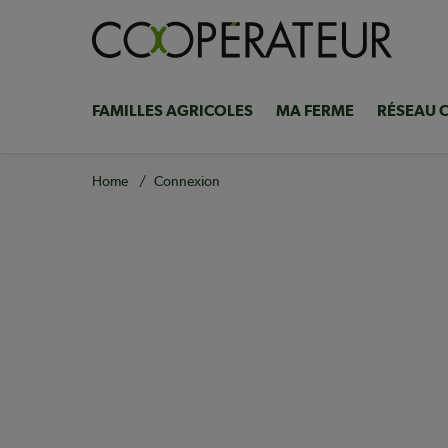
Skip
to
main
content
FAMILLES AGRICOLES
MA FERME
RÉSEAU 
Navigation
principale
Breadcrumb
Home
Connexion