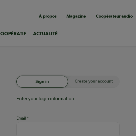
Navigation
À propos
Magazine
Coopérateur audio
utilitaire
COOPÉRATIF
ACTUALITÉ
Create your account
Sign in
Enter your login information
Email