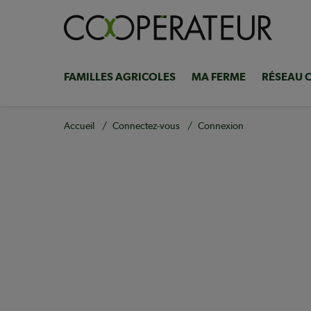
Aller
au
contenu
principal
FAMILLES AGRICOLES
MA FERME
RÉSEAU 
Navigation
principale
Fil
Accueil
Connectez-vous
Connexion
d'Ariane