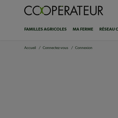
Aller
au
contenu
principal
FAMILLES AGRICOLES
MA FERME
RÉSEAU 
Navigation
principale
Fil
Accueil
Connectez-vous
Connexion
d'Ariane