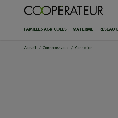
Aller
au
contenu
principal
FAMILLES AGRICOLES
MA FERME
RÉSEAU 
Navigation
principale
Fil
Accueil
Connectez-vous
Connexion
d'Ariane