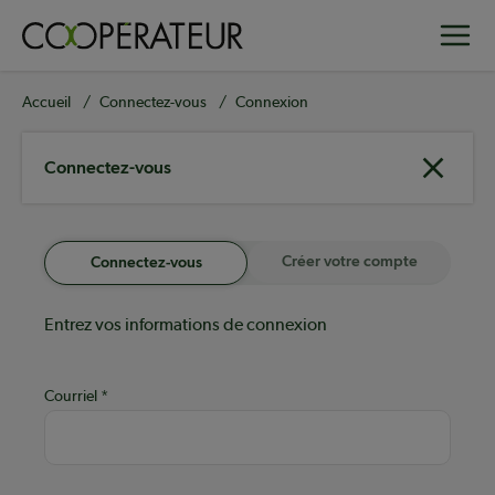
Aller
Toggle
au
contenu
principal
Fil
Accueil
Connectez-vous
Connexion
d'Ariane
Connectez-vous
Créer votre compte
Connectez-vous
Entrez vos informations de connexion
Courriel