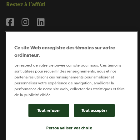
Restez à l’affût!
Ce site Web enregistre des témoins sur votre
ordinateur.
Abonnement à l’infolettre
Le respect de votre vie privée compte pour nous. Ces témoins
sont utilisés pour recueillir des renseignements, nous et nos
partenaires utilisons ces renseignements pour améliorer et
personnaliser votre expérience de navigation, améliorer la
Coopérateur est publié par Sollio Groupe Coopératif.
performance de notre site web, collecter des statistiques et faire
Il est l’outil d’information de la coopération agricole
québécoise.
de la publicité ciblée.
Tout refuser
Tout accepter
Footer
Politique de vie privée
Personnaliser vos choix
legal
© 2026 - Coopérateur - Tous droits réservés