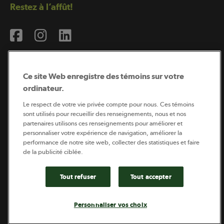
Restez à l’affût!
Ce site Web enregistre des témoins sur votre
ordinateur.
Abonnement à l’infolettre
Le respect de votre vie privée compte pour nous. Ces témoins
sont utilisés pour recueillir des renseignements, nous et nos
partenaires utilisons ces renseignements pour améliorer et
personnaliser votre expérience de navigation, améliorer la
Coopérateur est publié par Sollio Groupe Coopératif.
performance de notre site web, collecter des statistiques et faire
Il est l’outil d’information de la coopération agricole
québécoise.
de la publicité ciblée.
Tout refuser
Tout accepter
Footer
Politique de vie privée
Personnaliser vos choix
legal
© 2026 - Coopérateur - Tous droits réservés