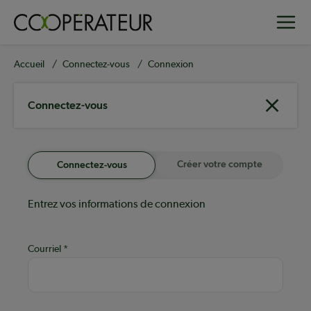
Aller
Toggle
au
contenu
principal
Fil
Accueil
Connectez-vous
Connexion
d'Ariane
Connectez-vous
Créer votre compte
Connectez-vous
Entrez vos informations de connexion
Courriel