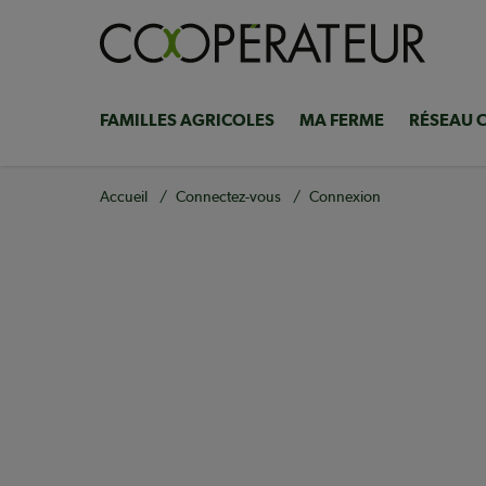
Aller
au
contenu
principal
FAMILLES AGRICOLES
MA FERME
RÉSEAU 
Navigation
principale
Fil
Accueil
Connectez-vous
Connexion
d'Ariane