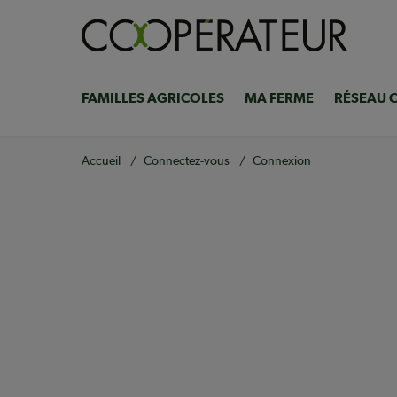
Aller
au
contenu
principal
FAMILLES AGRICOLES
MA FERME
RÉSEAU 
Navigation
principale
Fil
Accueil
Connectez-vous
Connexion
d'Ariane