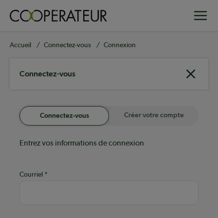
Aller
Toggle
au
contenu
principal
Fil
Accueil
Connectez-vous
Connexion
d'Ariane
Connectez-vous
Créer votre compte
Connectez-vous
Entrez vos informations de connexion
Courriel