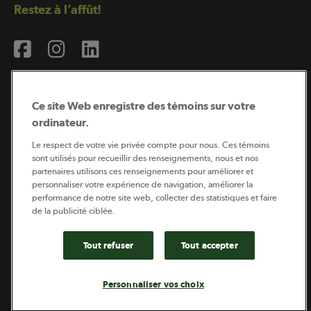
Restez à l’affût!
Ce site Web enregistre des témoins sur votre
ordinateur.
Abonnement à l’infolettre
Le respect de votre vie privée compte pour nous. Ces témoins
sont utilisés pour recueillir des renseignements, nous et nos
partenaires utilisons ces renseignements pour améliorer et
personnaliser votre expérience de navigation, améliorer la
Coopérateur est publié par Sollio Groupe Coopératif.
performance de notre site web, collecter des statistiques et faire
Il est l’outil d’information de la coopération agricole
québécoise.
de la publicité ciblée.
Tout refuser
Tout accepter
Footer
Politique de vie privée
Personnaliser vos choix
legal
© 2026 - Coopérateur - Tous droits réservés