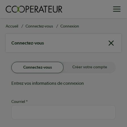
Aller
Toggle
au
contenu
principal
Fil
Accueil
Connectez-vous
Connexion
d'Ariane
Connectez-vous
Créer votre compte
Connectez-vous
Entrez vos informations de connexion
Courriel