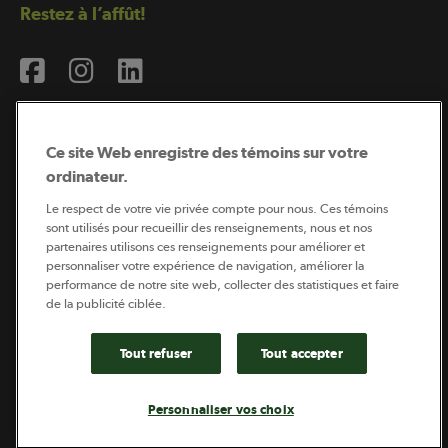
Restez à l’affût!
Ce site Web enregistre des témoins sur votre
ordinateur.
Abonnement à l’infolettre
Le respect de votre vie privée compte pour nous. Ces témoins
sont utilisés pour recueillir des renseignements, nous et nos
partenaires utilisons ces renseignements pour améliorer et
personnaliser votre expérience de navigation, améliorer la
Coopérateur est publié par Sollio Groupe Coopératif.
performance de notre site web, collecter des statistiques et faire
Il est l’outil d’information de la coopération agricole
québécoise.
de la publicité ciblée.
Tout refuser
Tout accepter
Footer
Politique de vie privée
Personnaliser vos choix
legal
© 2026 - Coopérateur - Tous droits réservés