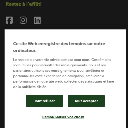
Restez à l’affût!
Ce site Web enregistre des témoins sur votre
ordinateur.
Abonnement à l’infolettre
Le respect de votre vie privée compte pour nous. Ces témoins
sont utilisés pour recueillir des renseignements, nous et nos
partenaires utilisons ces renseignements pour améliorer et
personnaliser votre expérience de navigation, améliorer la
Coopérateur est publié par Sollio Groupe Coopératif.
performance de notre site web, collecter des statistiques et faire
Il est l’outil d’information de la coopération agricole
québécoise.
de la publicité ciblée.
Tout refuser
Tout accepter
Footer
Politique de vie privée
Personnaliser vos choix
legal
© 2026 - Coopérateur - Tous droits réservés