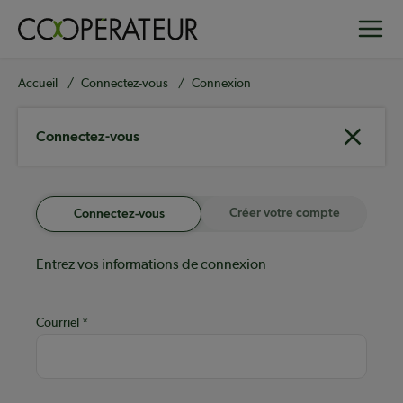
Aller
Toggle
au
contenu
principal
Fil
Accueil
Connectez-vous
Connexion
d'Ariane
Connectez-vous
Créer votre compte
Connectez-vous
Entrez vos informations de connexion
Courriel