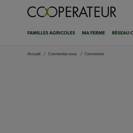
Aller
au
contenu
principal
FAMILLES AGRICOLES
MA FERME
RÉSEAU 
Navigation
principale
Fil
Accueil
Connectez-vous
Connexion
d'Ariane