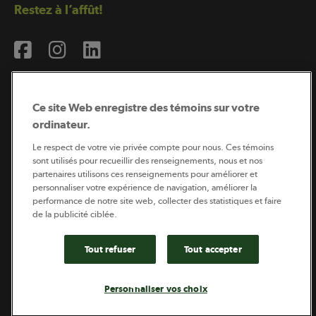
Restez à l’affût!
Ce site Web enregistre des témoins sur votre
ordinateur.
Abonnement à l’infolettre
Le respect de votre vie privée compte pour nous. Ces témoins
sont utilisés pour recueillir des renseignements, nous et nos
partenaires utilisons ces renseignements pour améliorer et
personnaliser votre expérience de navigation, améliorer la
Coopérateur est publié par Sollio Groupe Coopératif.
performance de notre site web, collecter des statistiques et faire
Il est l’outil d’information de la coopération agricole
québécoise.
de la publicité ciblée.
Tout refuser
Tout accepter
Footer
Politique de vie privée
Personnaliser vos choix
legal
© 2026 - Coopérateur - Tous droits réservés