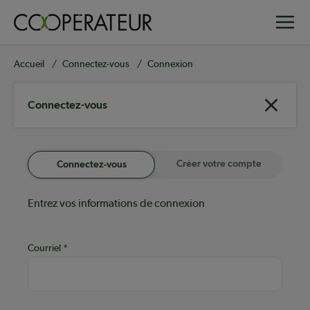
Aller
Toggle
au
contenu
principal
Fil
Accueil
Connectez-vous
Connexion
d'Ariane
Connectez-vous
Créer votre compte
Connectez-vous
Entrez vos informations de connexion
Courriel