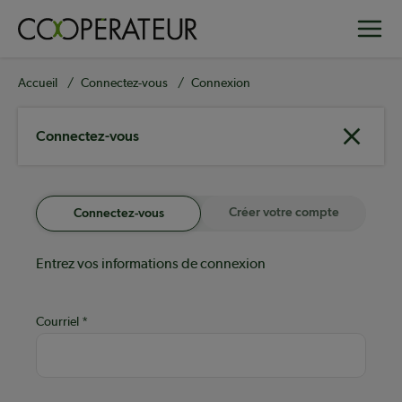
Aller
Toggle
au
contenu
principal
Fil
Accueil
Connectez-vous
Connexion
d'Ariane
Connectez-vous
Créer votre compte
Connectez-vous
Entrez vos informations de connexion
Courriel