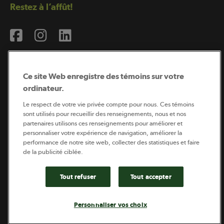
Restez à l’affût!
Ce site Web enregistre des témoins sur votre
ordinateur.
Abonnement à l’infolettre
Le respect de votre vie privée compte pour nous. Ces témoins
sont utilisés pour recueillir des renseignements, nous et nos
partenaires utilisons ces renseignements pour améliorer et
personnaliser votre expérience de navigation, améliorer la
Coopérateur est publié par Sollio Groupe Coopératif.
performance de notre site web, collecter des statistiques et faire
Il est l’outil d’information de la coopération agricole
québécoise.
de la publicité ciblée.
Tout refuser
Tout accepter
Footer
Politique de vie privée
Personnaliser vos choix
legal
© 2026 - Coopérateur - Tous droits réservés