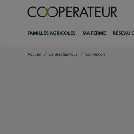
Aller
au
contenu
principal
FAMILLES AGRICOLES
MA FERME
RÉSEAU 
Navigation
principale
Fil
Accueil
Connectez-vous
Connexion
d'Ariane