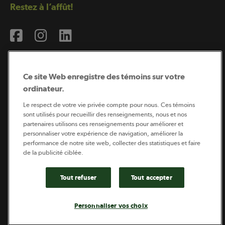
Restez à l’affût!
Ce site Web enregistre des témoins sur votre
ordinateur.
Abonnement à l’infolettre
Le respect de votre vie privée compte pour nous. Ces témoins
sont utilisés pour recueillir des renseignements, nous et nos
partenaires utilisons ces renseignements pour améliorer et
personnaliser votre expérience de navigation, améliorer la
Coopérateur est publié par Sollio Groupe Coopératif.
performance de notre site web, collecter des statistiques et faire
Il est l’outil d’information de la coopération agricole
québécoise.
de la publicité ciblée.
Tout refuser
Tout accepter
Footer
Politique de vie privée
Personnaliser vos choix
legal
© 2026 - Coopérateur - Tous droits réservés