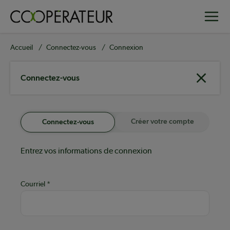
Aller
Toggle
au
contenu
principal
Fil
Accueil
Connectez-vous
Connexion
d'Ariane
Connectez-vous
Créer votre compte
Connectez-vous
Entrez vos informations de connexion
Courriel