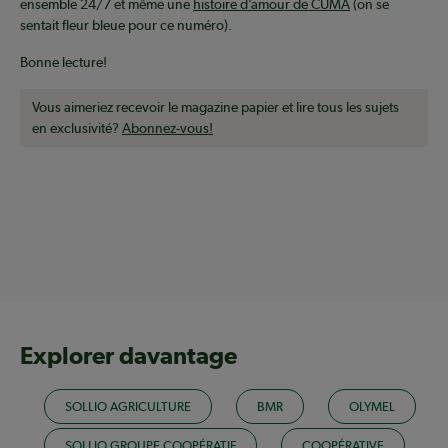
ensemble 24/7 et même une
histoire d’amour de CUMA
(on se
sentait fleur bleue pour ce numéro).
Bonne lecture!
Vous aimeriez recevoir le magazine papier et lire tous les sujets
en exclusivité?
Abonnez-vous!
Explorer davantage
SOLLIO AGRICULTURE
BMR
OLYMEL
SOLLIO GROUPE COOPÉRATIF
COOPÉRATIVE