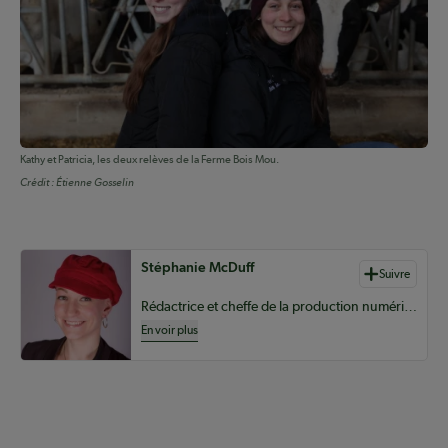
Kathy et Patricia, les deux relèves de la Ferme Bois Mou.
Crédit :
Étienne Gosselin
Auteurs de contenu
Stéphanie McDuff
Suivre
Rédactrice et cheffe de la production numérique pour le Coopérateur
En voir plus