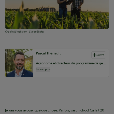
Crédit :
iStock.com | SimonSkafar
Auteurs de contenu
Pascal Thériault
Suivre
Agronome et directeur du programme de gestion et technologies d’entreprise agricole au Campus MacDonald de l’Université McGill
En voir plus
Coopérateur
Je vais vous avouer quelque chose. Parfois, j’ai un choc! Ça fait 20