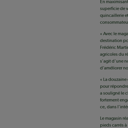
En maximisant
superficie de 
quincaillerie 
consommateurs
« Avec le maga
destination po
Frédéric Marti
agricoles du r
s'agit d'une n
d’améliorer no
« La douzaine
pour répondre
a souligné le 
fortement enga
ce, dans l’inté
Le magasin ré
pieds carrés à