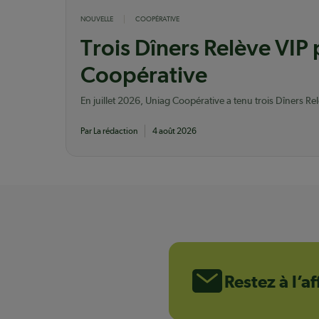
NOUVELLE
COOPÉRATIVE
Trois Dîners Relève VIP
Coopérative
En juillet 2026, Uniag Coopérative a tenu trois Dîners Re
vingtaine de jeunes producteurs agricoles membres.
Par La rédaction
4 août 2026
Restez à l’a