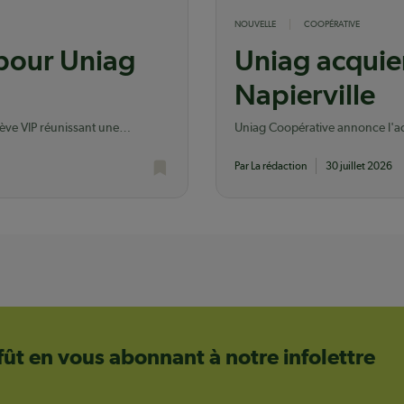
NOUVELLE
COOPÉRATIVE
 pour Uniag
Uniag acquier
Napierville
lève VIP réunissant une
Uniag Coopérative annonce l'acq
dont elle possédait déjà le terrai
Par La rédaction
30 juillet 2026
ffût en vous abonnant à notre infolettre