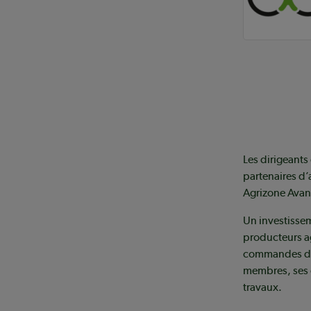
Les dirigeants
partenaires d’
Agrizone Avant
Un investissem
producteurs ag
commandes de v
membres, ses c
travaux.