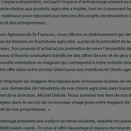
 l’espace disponible, incluant l’espace d’entreposage annexé au 
vente dédiée aux produits agricoles a triplée, tout en conservant le
et matériaux pour répondre aux besoins des projets de rénovation 
 et des entrepreneurs.
sin Agrizone de St-François, nous offrons un établissement qui d
ur les besoins en fournitures agricoles, a précisé le président de l
neau. Son pouvoir d’achat accru permettra de servir l’ensemble d
éseau d’Avantis souhaitant bénéficier des offres de vrac et de gros 
ouvelle orientation au magasin qui correspond à notre volonté str
tre offre dans notre secteur détail pour nos membres et clients agri
 d’employés du magasin fera équipe avec le nouveau bureau de ven
 aux demandes de l’ensemble de nos clients agricoles dans toutes
chef de la direction, Michel Delisle. Nous sommes très fiers de nos
gées dans le succès de ce nouveau virage pour notre magasin de S
rêt de nos propriétaires. »
aménagé présente une surface de vente doublée, laquelle est pas
 8000 pieds carrés. En plus d’offrir davantage d’espace de mise en