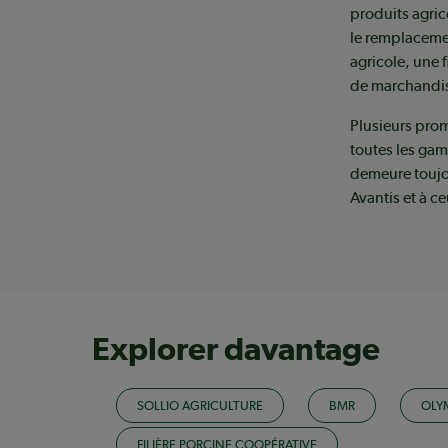
produits agric
le remplacemen
agricole, une 
de marchandis
Plusieurs prom
toutes les gam
demeure toujo
Avantis et à 
Explorer davantage
SOLLIO AGRICULTURE
BMR
OLY
FILIÈRE PORCINE COOPÉRATIVE