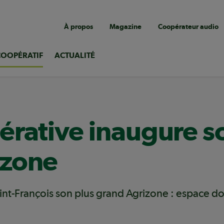
Navigation
À propos
Magazine
Coopérateur audio
utilitaire
COOPÉRATIF
ACTUALITÉ
érative inaugure s
izone
int-François son plus grand Agrizone : espace d