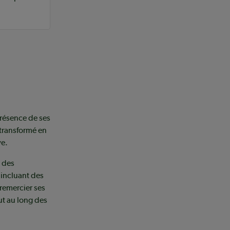
présence de ses
 transformé en
ve.
t des
 incluant des
remercier ses
ut au long des