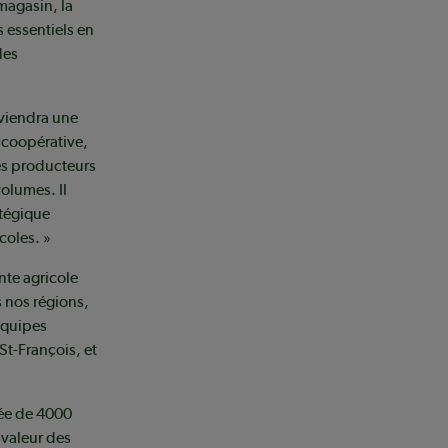
magasin, la
s essentiels en
des
eviendra une
a coopérative,
es producteurs
volumes. Il
atégique
coles. »
te agricole
 nos régions,
 équipes
t-François, et
sée de 4000
 valeur des