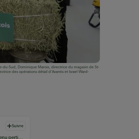
vière-du-Sud, Dominique Marois, directrice du magasin de St-
trice des opérations détail d’Avantis et Israel Ward-
Suivre
L’équipe de rédaction du Coopérateur sélectionne du contenu pertinent à vos informations coopératives à l’échelle provinciale, nationale et internationale.