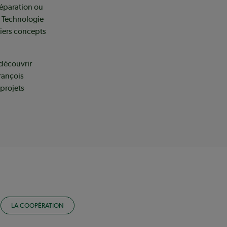
réparation ou
L Technologie
niers concepts
 découvrir
rançois
projets
LA COOPÉRATION