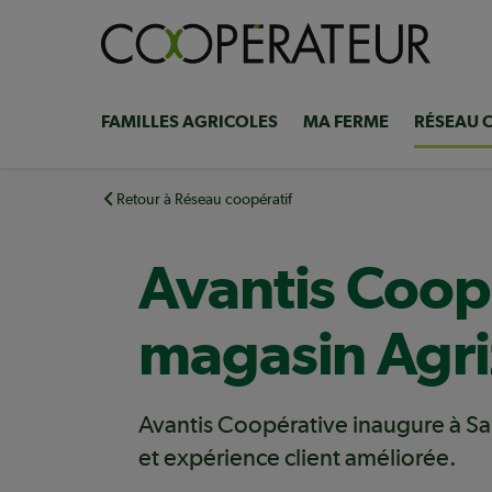
Aller
au
contenu
principal
FAMILLES AGRICOLES
MA FERME
RÉSEAU 
Navigation
principale
Retour à Réseau coopératif
Avantis Coop
magasin Agr
Avantis Coopérative inaugure à Sa
et expérience client améliorée.