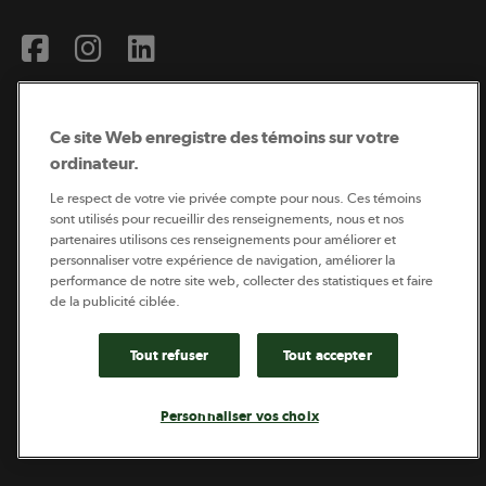
Ce site Web enregistre des témoins sur votre
ordinateur.
Abonnement à l’infolettre
Le respect de votre vie privée compte pour nous. Ces témoins
sont utilisés pour recueillir des renseignements, nous et nos
partenaires utilisons ces renseignements pour améliorer et
personnaliser votre expérience de navigation, améliorer la
Coopérateur est publié par Sollio Groupe Coopératif.
performance de notre site web, collecter des statistiques et faire
Il est l’outil d’information de la coopération agricole
de la publicité ciblée.
québécoise.
Tout refuser
Tout accepter
Footer
Politique de vie privée
Personnaliser vos choix
legal
© 2026 - Coopérateur - Tous droits réservés