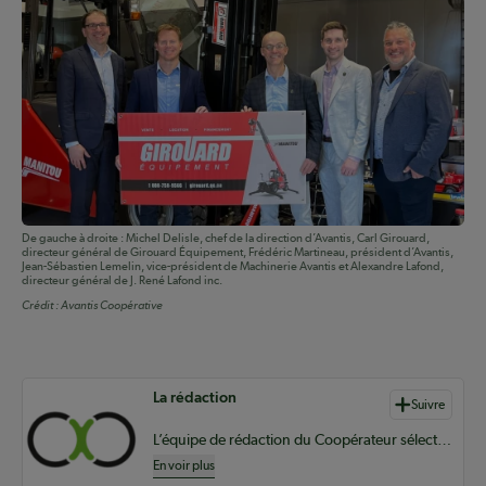
De gauche à droite : Michel Delisle, chef de la direction d’Avantis, Carl Girouard,
directeur général de Girouard Équipement, Frédéric Martineau, président d’Avantis,
Jean-Sébastien Lemelin, vice-président de Machinerie Avantis et Alexandre Lafond,
directeur général de J. René Lafond inc.
Crédit :
Avantis Coopérative
Auteurs de contenu
La rédaction
Suivre
L’équipe de rédaction du Coopérateur sélectionne du contenu pertinent à vos informations coopératives à l’échelle provinciale, nationale et internationale.
En voir plus