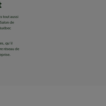
t
 tout aussi
 Salon de
 Québec
s, qu’il
re réseau de
eprise.