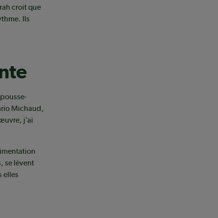
rah croit que
ythme. Ils
nte
repousse-
ario Michaud,
œuvre, j’ai
alimentation
, se lèvent
 elles