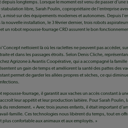
ait depuis longtemps. Lorsque le moment est venu de passer d’une 
 stabulation libre, Sarah Poulin, copropriétaire de l’entreprise ave
nt, a misé sur des équipements modernes et autonomes. Depuis l’e
a nouvelle installation, le 3 février dernier, trois robots aspirateurs
et un robot repousse-fourrage CRD assurent le bon fonctionneme
i’Concept nettoient là où les raclettes ne peuvent pas accéder, su
traite et dans les passages étroits. Selon Denis Cliche, représenta
chez Agrizone à Avantis Coopérative, qui a accompagné la famille
présentent un gain de temps et améliorent la santé des pattes des v
tant permet de garder les allées propres et sèches, ce qui diminue
infections.
 repousse-fourrage, il garantit aux vaches un accès constant à une
 accroît leur appétit et leur production laitière. Pour Sarah Poulin, 
à du rendement. « Avec trois jeunes enfants, il était important d’am
ravail-famille. Ces technologies nous libèrent du temps, tout en off
 plus confortable aux animaux et aux employés. »