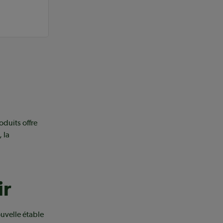
duits offre
 la
ir
ouvelle étable