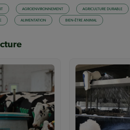
NT
AGROENVIRONNEMENT
AGRICULTURE DURABLE
E
ALIMENTATION
BIEN-ÊTRE ANIMAL
ecture