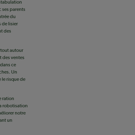
stabulation
c ses parents
ntrée du
 de lisier
nt des
rtout autour
nt des ventes
 dans ce
aches. Un
 le risque de
 ration
la robotisation
éliorer notre
rant un