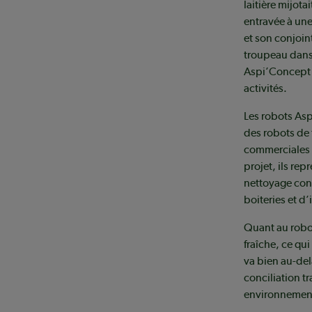
laitière mijot
entravée à une
et son conjoi
troupeau dans l
Aspi’Concept 
activités.
Les robots Asp
des robots de 
commerciales 
projet, ils re
nettoyage cons
boiteries et d’
Quant au robot
fraîche, ce qui
va bien au-del
conciliation t
environnement