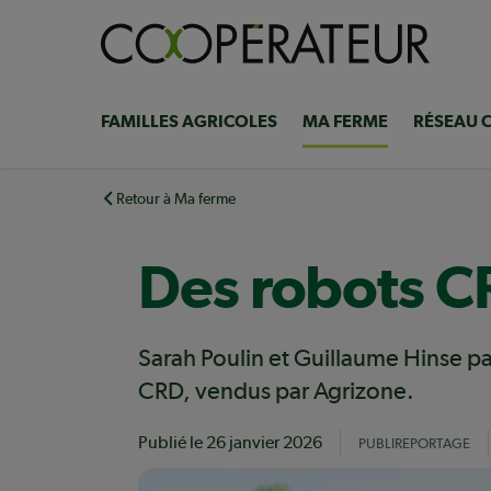
Aller
au
contenu
principal
FAMILLES AGRICOLES
MA FERME
RÉSEAU 
Navigation
principale
Retour à Ma ferme
Des robots CR
Sarah Poulin et Guillaume Hinse pa
CRD, vendus par Agrizone.
Publié le
26 janvier 2026
PUBLIREPORTAGE