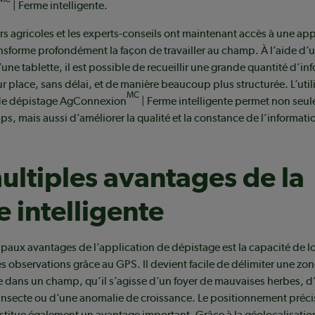
| Ferme intelligente.
s agricoles et les experts-conseils ont maintenant accès à une app
nsforme profondément la façon de travailler au champ. À l’aide d’
’une tablette, il est possible de recueillir une grande quantité d’in
r place, sans délai, et de manière beaucoup plus structurée. L’util
MC
 de dépistage AgConnexion
| Ferme intelligente permet non seu
s, mais aussi d’améliorer la qualité et la constance de l’informati
ultiples avantages de la
 intelligente
ipaux avantages de l’application de dépistage est la capacité de lo
s observations grâce au GPS. Il devient facile de délimiter une zo
 dans un champ, qu’il s’agisse d’un foyer de mauvaises herbes, d
 insecte ou d’une anomalie de croissance. Le positionnement préci
itue également un avantage important. Grâce à la géolocalisation