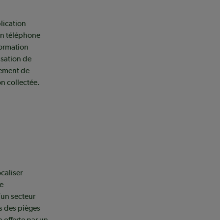
lication
un téléphone
formation
isation de
lement de
on collectée.
caliser
ne
’un secteur
s des pièges
 offerte par un