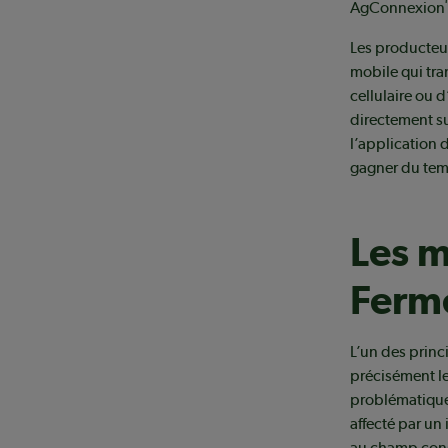
AgConnexion
Les producteur
mobile qui tra
cellulaire ou d
directement su
l’application
gagner du temp
Les m
Ferme
L’un des princ
précisément le
problématique
affecté par un
au champ const