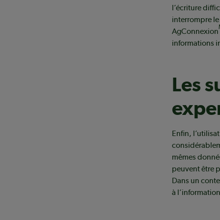
l’écriture dif
interrompre le
AgConnexion
informations 
Les s
exper
Enfin, l’utili
considérableme
mêmes données
peuvent être p
Dans un contex
à l’informatio