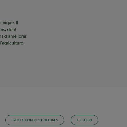
omique. Il
tés, dont
ns d’améliorer
l’agriculture
PROTECTION DES CULTURES
GESTION