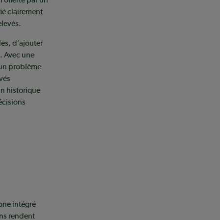
fié clairement
elevés.
es, d’ajouter
. Avec une
 un problème
uvés
un historique
écisions
one intégré
ons rendent