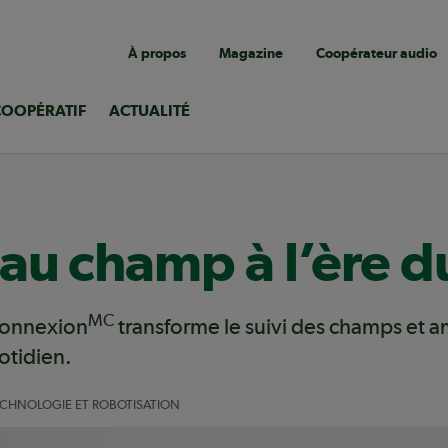
Navigation
À propos
Magazine
Coopérateur audio
utilitaire
COOPÉRATIF
ACTUALITÉ
 au champ à l’ère 
MC
Connexion
transforme le suivi des champs et am
otidien.
CHNOLOGIE ET ROBOTISATION