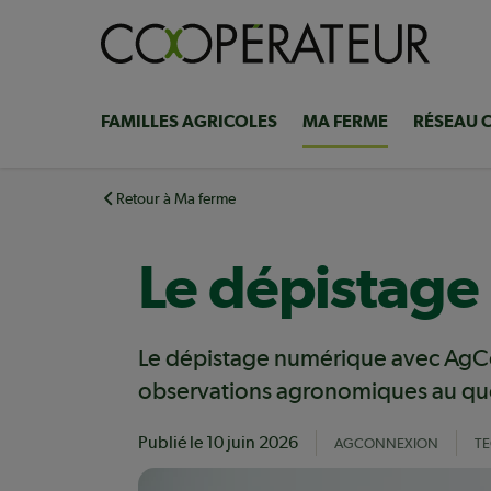
Aller
au
contenu
principal
FAMILLES AGRICOLES
MA FERME
RÉSEAU 
Navigation
principale
Retour à Ma ferme
Le dépistage
Le dépistage numérique avec Ag
observations agronomiques au qu
Publié le
10 juin 2026
AGCONNEXION
TE