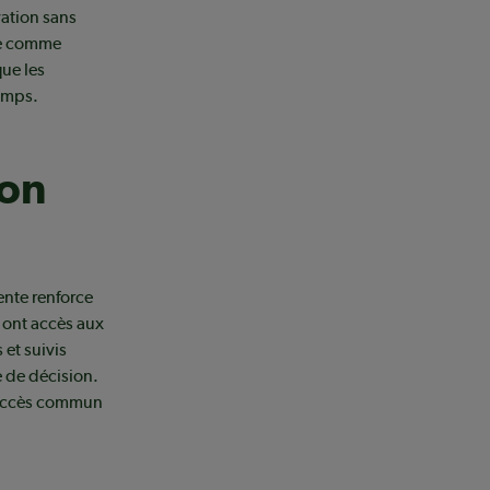
vation sans
ile comme
que les
emps.
son
ente renforce
s ont accès aux
et suivis
e de décision.
t accès commun