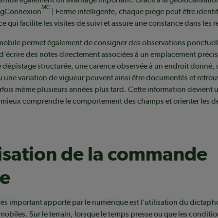
MC
AgConnexion
| Ferme intelligente, chaque piège peut être identi
ce qui facilite les visites de suivi et assure une constance dans les r
 mobile permet également de consigner des observations ponctuell
d’écrire des notes directement associées à un emplacement précis
e dépistage structurée, une carence observée à un endroit donné,
 une variation de vigueur peuvent ainsi être documentés et retro
rfois même plusieurs années plus tard. Cette information devient 
 mieux comprendre le comportement des champs et orienter les d
lisation de la commande
le
ès important apporté par le numérique est l’utilisation du dictaph
mobiles. Sur le terrain, lorsque le temps presse ou que les conditi