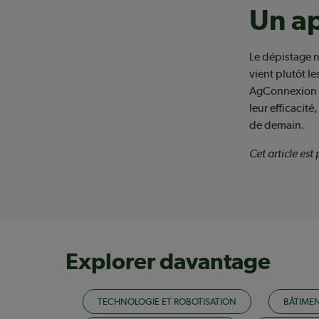
Un ap
Le dépistage n
vient plutôt l
AgConnexion | 
leur efficacité
de demain.
Cet article es
Explorer davantage
TECHNOLOGIE ET ROBOTISATION
BÂTIME