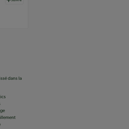
issé dans la
ics
s
age
uillement
e