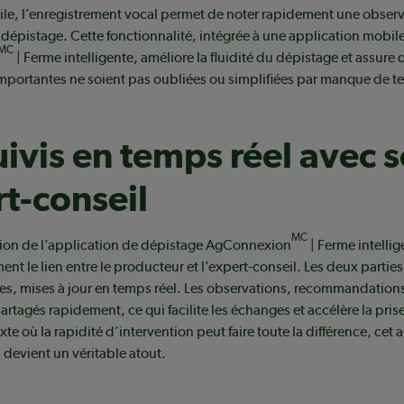
ficile, l’enregistrement vocal permet de noter rapidement une obser
 dépistage. Cette fonctionnalité, intégrée à une application mob
MC
| Ferme intelligente, améliore la fluidité du dépistage et assure 
importantes ne soient pas oubliées ou simplifiées par manque de t
uivis en temps réel avec 
t-conseil
MC
sation de l’application de dépistage AgConnexion
| Ferme intellig
nt le lien entre le producteur et l’expert-conseil. Les deux partie
, mises à jour en temps réel. Les observations, recommandations 
artagés rapidement, ce qui facilite les échanges et accélère la pris
te où la rapidité d’intervention peut faire toute la différence, ce
n devient un véritable atout.