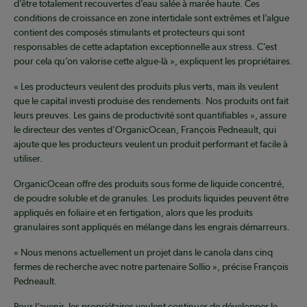
d’être totalement recouvertes d’eau salée à marée haute. Ces
conditions de croissance en zone intertidale sont extrêmes et l’algue
contient des composés stimulants et protecteurs qui sont
responsables de cette adaptation exceptionnelle aux stress. C’est
pour cela qu’on valorise cette algue-là », expliquent les propriétaires.
« Les producteurs veulent des produits plus verts, mais ils veulent
que le capital investi produise des rendements. Nos produits ont fait
leurs preuves. Les gains de productivité sont quantifiables », assure
le directeur des ventes d’OrganicOcean, François Pedneault, qui
ajoute que les producteurs veulent un produit performant et facile à
utiliser.
OrganicOcean offre des produits sous forme de liquide concentré,
de poudre soluble et de granules. Les produits liquides peuvent être
appliqués en foliaire et en fertigation, alors que les produits
granulaires sont appliqués en mélange dans les engrais démarreurs.
« Nous menons actuellement un projet dans le canola dans cinq
fermes de recherche avec notre partenaire Sollio », précise François
Pedneault.
Pour l’avenir, les propriétaires veulent continuer de développer le