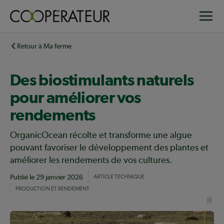
Aller
Toggle
au
contenu
principal
Retour à Ma ferme
Des biostimulants naturels
pour améliorer vos
rendements
OrganicOcean récolte et transforme une algue
pouvant favoriser le développement des plantes et
améliorer les rendements de vos cultures.
Publié le
29 janvier 2026
ARTICLE TECHNIQUE
PRODUCTION ET RENDEMENT