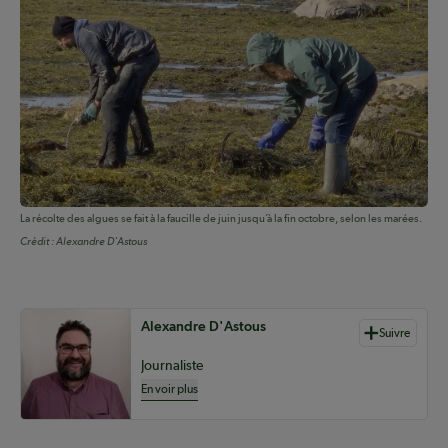
La récolte des algues se fait à la faucille de juin jusqu’à la fin octobre, selon les marées.
Crédit :
Alexandre D'Astous
Auteurs de contenu
Alexandre D'Astous
Suivre
Journaliste
En voir plus