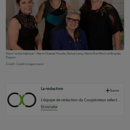
Dans l’ordre habituel : Marie-Chantal Houde, Karine Lamy, Marie-Ève Morin et Brigitte
Pigeon
Crédit :
Crédit image à venir
Auteurs de contenu
La rédaction
Suivre
L’équipe de rédaction du Coopérateur sélectionne du contenu pertinent à vos informations coopératives à l’échelle provinciale, nationale et internationale.
En voir plus