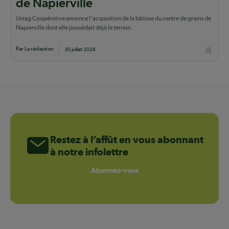
de Napierville
Uniag Coopérative annonce l'acquisition de la bâtisse du centre de grains de
Napierville dont elle possédait déjà le terrain.
Par La rédaction
30 juillet 2026
Restez à l’affût en vous abonnant
à notre infolettre
Abonnez-vous