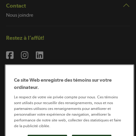
Contact
Nous joindre
Restez à l’affût!
Ce site Web enregistre des témoins sur votre
ordinateur.
Abonnement à l’infolettre
Le respect de votre vie privée compte pour nous. Ces témoins
sont utilisés pour recueillir des renseignements, nous et nos
partenaires utilisons ces renseignements pour améliorer et
personnaliser votre expérience de navigation, améliorer la
Coopérateur est publié par Sollio Groupe Coopératif.
performance de notre site web, collecter des statistiques et faire
Il est l’outil d’information de la coopération agricole
de la publicité ciblée.
québécoise.