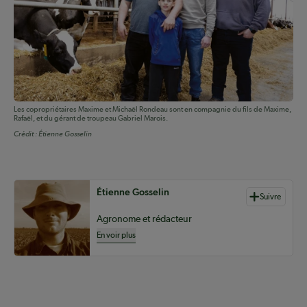
Les copropriétaires Maxime et Michaël Rondeau sont en compagnie du fils de Maxime,
Rafaël, et du gérant de troupeau Gabriel Marois.
Crédit :
Étienne Gosselin
Auteurs de contenu
Étienne Gosselin
Suivre
Agronome et rédacteur
En voir plus