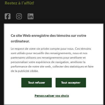
Restez à l’affût!
Ce site Web enregistre des témoins sur votre
ordinateur.
Abonnement à l’infolettre
Le respect de votre vie privée compte pour nous. Ces témoins
sont utilisés pour recueillir des renseignements, nous et nos
partenaires utilisons ces renseignements pour améliorer et
personnaliser votre expérience de navigation, améliorer la
Coopérateur est publié par Sollio Groupe Coopératif.
performance de notre site web, collecter des statistiques et faire
Il est l’outil d’information de la coopération agricole
de la publicité ciblée.
québécoise.
Tout refuser
Tout accepter
Footer
Politique de vie privée
Personnaliser vos choix
legal
© 2026 - Coopérateur - Tous droits réservés