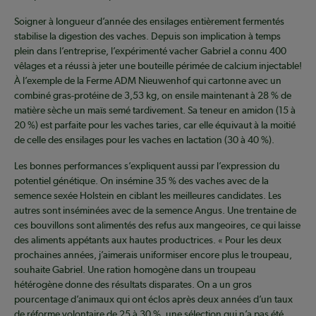
Soigner à longueur d’année des ensilages entièrement fermentés
stabilise la digestion des vaches. Depuis son implication à temps
plein dans l’entreprise, l’expérimenté vacher Gabriel a connu 400
vêlages et a réussi à jeter une bouteille périmée de calcium injectable!
À l’exemple de la Ferme ADM Nieuwenhof qui cartonne avec un
combiné gras-protéine de 3,53 kg, on ensile maintenant à 28 % de
matière sèche un maïs semé tardivement. Sa teneur en amidon (15 à
20 %) est parfaite pour les vaches taries, car elle équivaut à la moitié
de celle des ensilages pour les vaches en lactation (30 à 40 %).
Les bonnes performances s’expliquent aussi par l’expression du
potentiel génétique. On insémine 35 % des vaches avec de la
semence sexée Holstein en ciblant les meilleures candidates. Les
autres sont inséminées avec de la semence Angus. Une trentaine de
ces bouvillons sont alimentés des refus aux mangeoires, ce qui laisse
des aliments appétants aux hautes productrices. « Pour les deux
prochaines années, j’aimerais uniformiser encore plus le troupeau,
souhaite Gabriel. Une ration homogène dans un troupeau
hétérogène donne des résultats disparates. On a un gros
pourcentage d’animaux qui ont éclos après deux années d’un taux
de réforme volontaire de 25 à 30 %, une sélection qui n’a pas été