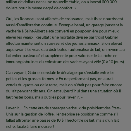
million de dollars dans une nouvelle étable, on a investi 600 000
dollars pour le même degré de confort. »
Oui, les Rondeau sont affamés de croissance, mais ils se nourrissent
aussi d’amélioration continue. Exemple banal, un garage jouxtant la
vacherie à Saint-Albert a été converti en pouponnière pour mieux
élever les veaux. Résultat : une mortalité divisée par trois! Gabriel
effectue maintenant un suivi serré des jeunes animaux. Si on élevait
auparavant les veaux au distributeur automatisé de lait, on revient au
lait entier pasteurisé et supplémenté pour valoriser le lait riche en
immunoglobulines du colostrum des vaches ayant vêlé (0 à 10 jours).
Clairvoyant, Gabriel constate le décalage qui s’installe entre les
petites et les grosses fermes. « En ne performant pas, on aurait
vendu du quota ou de la terre, mais on n’était pas pour faire encore
du lait pendant dix ans. On est aujourd’hui dans une situation où il
faut rester bons, mais outillés pour l’avenir. »
L’avenir… En cette ère de sparages verbaux du président des États-
Unis sur la gestion de l’offre, l’entreprise se positionne comme s’il
fallait affronter une baisse de 10 $ l’hectolitre de lait, mais d’un lait
riche, facile à faire mousser!