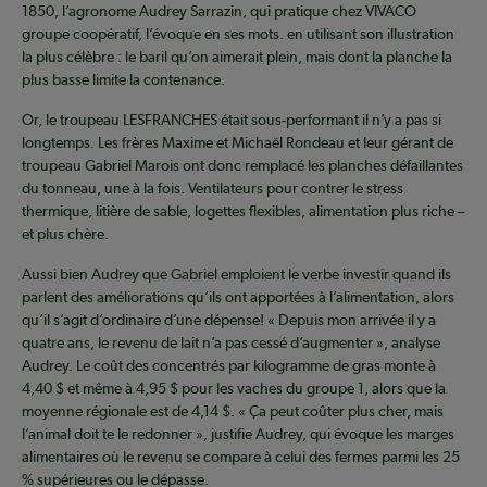
1850, l’agronome Audrey Sarrazin, qui pratique chez VIVACO
groupe coopératif, l’évoque en ses mots. en utilisant son illustration
la plus célèbre : le baril qu’on aimerait plein, mais dont la planche la
plus basse limite la contenance.
Or, le troupeau LESFRANCHES était sous-performant il n’y a pas si
longtemps. Les frères Maxime et Michaël Rondeau et leur gérant de
troupeau Gabriel Marois ont donc remplacé les planches défaillantes
du tonneau, une à la fois. Ventilateurs pour contrer le stress
thermique, litière de sable, logettes flexibles, alimentation plus riche –
et plus chère.
Aussi bien Audrey que Gabriel emploient le verbe investir quand ils
parlent des améliorations qu’ils ont apportées à l’alimentation, alors
qu’il s’agit d’ordinaire d’une dépense! « Depuis mon arrivée il y a
quatre ans, le revenu de lait n’a pas cessé d’augmenter », analyse
Audrey. Le coût des concentrés par kilogramme de gras monte à
4,40 $ et même à 4,95 $ pour les vaches du groupe 1, alors que la
moyenne régionale est de 4,14 $. « Ça peut coûter plus cher, mais
l’animal doit te le redonner », justifie Audrey, qui évoque les marges
alimentaires où le revenu se compare à celui des fermes parmi les 25
% supérieures ou le dépasse.