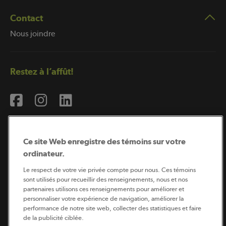
Contact
Nous joindre
Restez à l’affût!
Ce site Web enregistre des témoins sur votre
ordinateur.
Abonnement à l’infolettre
Le respect de votre vie privée compte pour nous. Ces témoins
sont utilisés pour recueillir des renseignements, nous et nos
partenaires utilisons ces renseignements pour améliorer et
personnaliser votre expérience de navigation, améliorer la
Coopérateur est publié par Sollio Groupe Coopératif.
performance de notre site web, collecter des statistiques et faire
Il est l’outil d’information de la coopération agricole
de la publicité ciblée.
québécoise.