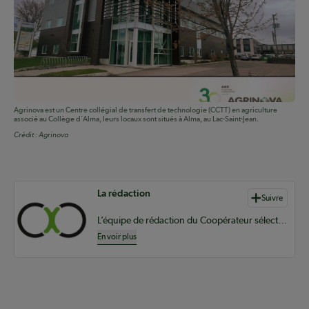
Agrinova est un Centre collégial de transfert de technologie (CCTT) en agriculture
associé au Collège d'Alma, leurs locaux sont situés à Alma, au Lac-Saint-Jean.
Crédit :
Agrinova
Auteurs de contenu
La rédaction
Suivre
L’équipe de rédaction du Coopérateur sélectionne du contenu pertinent à vos informations coopératives à l’échelle provinciale, nationale et internationale.
En voir plus