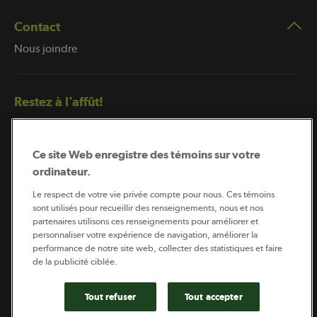
Contact
Nous joindre
Restez à l’affût!
Ce site Web enregistre des témoins sur votre
ordinateur.
Le respect de votre vie privée compte pour nous. Ces témoins
sont utilisés pour recueillir des renseignements, nous et nos
partenaires utilisons ces renseignements pour améliorer et
Abonnement à l’infolettre
personnaliser votre expérience de navigation, améliorer la
performance de notre site web, collecter des statistiques et faire
de la publicité ciblée.
Coopérateur est publié par Sollio Groupe Coopératif.
Il est l’outil d’information de la coopération agricole
Tout refuser
Tout accepter
québécoise.