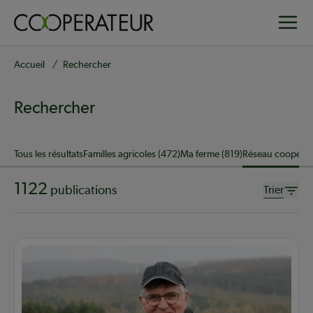
Aller
Toggle
au
contenu
principal
Fil
Accueil
Rechercher
d'Ariane
Rechercher
Sujet
Tous les résultats
Familles agricoles (472)
Ma ferme (819)
Réseau coopérati
1122
publications
Trier