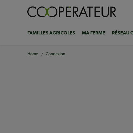
Skip
to
main
content
FAMILLES AGRICOLES
MA FERME
RÉSEAU 
Navigation
principale
Breadcrumb
Home
Connexion