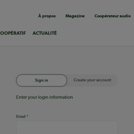
Navigation
À propos
Magazine
Coopérateur audio
utilitaire
COOPÉRATIF
ACTUALITÉ
Create your account
Sign in
Enter your login information
Email