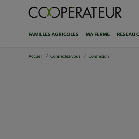
Aller
au
contenu
principal
FAMILLES AGRICOLES
MA FERME
RÉSEAU 
Navigation
principale
Fil
Accueil
Connectez-vous
Connexion
d'Ariane