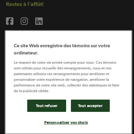
Restez à l’affût!
Ce site Web enregistre des témoins sur votre
ordinateur.
Abonnement à l’infolettre
Le respect de votre vie privée compte pour nous. Ces témoins
sont utilisés pour recueillir des renseignements, nous et nos
partenaires utilisons ces renseignements pour améliorer et
personnaliser votre expérience de navigation, améliorer la
Coopérateur est publié par Sollio Groupe Coopératif.
performance de notre site web, collecter des statistiques et faire
Il est l’outil d’information de la coopération agricole
québécoise.
de la publicité ciblée.
Tout refuser
Tout accepter
Footer
Politique de vie privée
Personnaliser vos choix
legal
© 2026 - Coopérateur - Tous droits réservés