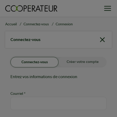
Aller
Toggle
au
contenu
principal
Fil
Accueil
Connectez-vous
Connexion
d'Ariane
Connectez-vous
Créer votre compte
Connectez-vous
Entrez vos informations de connexion
Courriel