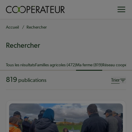
Aller
Toggle
au
contenu
principal
Fil
Accueil
Rechercher
d'Ariane
Rechercher
Sujet
Tous les résultats
Familles agricoles (472)
Ma ferme (819)
Réseau coopérati
819
publications
Trier