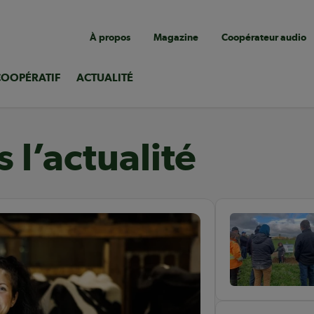
Navigation
À propos
Magazine
Coopérateur audio
utilitaire
COOPÉRATIF
ACTUALITÉ
 l’actualité