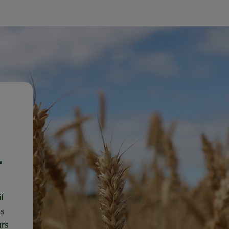
r
f
es
rs