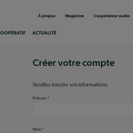
Navigation
À propos
Magazine
Coopérateur audio
utilitaire
COOPÉRATIF
ACTUALITÉ
Créer votre compte
Aide :
Veuillez inscrire vos informations.
Prénom
ons
Nom