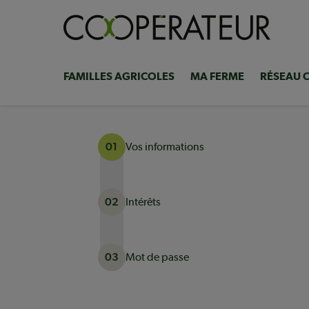
Aller
au
contenu
principal
FAMILLES AGRICOLES
MA FERME
RÉSEAU 
Navigation
principale
Vos informations
01
Intérêts
02
Mot de passe
03
Actuellement à l'étape 1 sur 3 : Vos informati