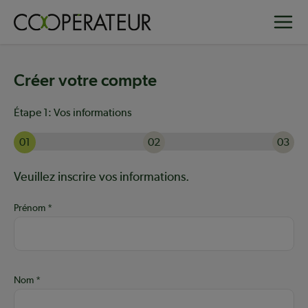
Aller
Toggle
au
contenu
principal
Créer votre compte
Étape 1:
Vos informations
01
02
03
Actuellement à l'étape 1 sur 3 : Vos informations
Aide :
Veuillez inscrire vos informations.
Prénom
Nom