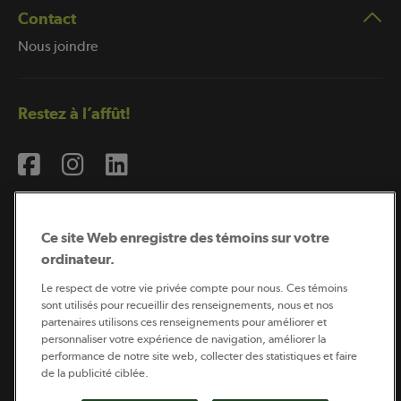
Contact
Nous joindre
Restez à l’affût!
Ce site Web enregistre des témoins sur votre
ordinateur.
Abonnement à l’infolettre
Le respect de votre vie privée compte pour nous. Ces témoins
sont utilisés pour recueillir des renseignements, nous et nos
partenaires utilisons ces renseignements pour améliorer et
personnaliser votre expérience de navigation, améliorer la
Coopérateur est publié par Sollio Groupe Coopératif.
performance de notre site web, collecter des statistiques et faire
Il est l’outil d’information de la coopération agricole
québécoise.
de la publicité ciblée.