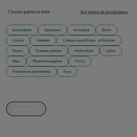
Choisir parmi la liste
Voir moins de productions
Acériculture
Apiculture
Aviculture
Bovin
Canola
Céréales
Cultures maraîchères et fruitières
Grains
Grandes cultures
Horticulture
Laitier
Maïs
Plantes fourragères
Porcin
Productions spécialisées
Soya
Continuer