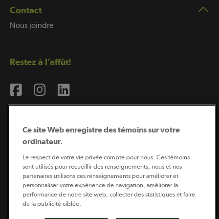
Contact
Nous joindre
Restez à l’affût!
Ce site Web enregistre des témoins sur votre
ordinateur.
Abonnement à l’infolettre
Le respect de votre vie privée compte pour nous. Ces témoins
sont utilisés pour recueillir des renseignements, nous et nos
partenaires utilisons ces renseignements pour améliorer et
personnaliser votre expérience de navigation, améliorer la
Coopérateur est publié par Sollio Groupe Coopératif.
performance de notre site web, collecter des statistiques et faire
Il est l’outil d’information de la coopération agricole
québécoise.
de la publicité ciblée.