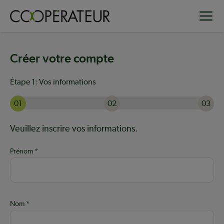
Aller
Toggle
au
contenu
principal
Créer votre compte
Étape 1:
Vos informations
01
02
03
Actuellement à l'étape 1 sur 3 : Vos informations
Aide :
Veuillez inscrire vos informations.
Prénom
Nom