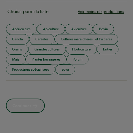
Choisir parmi la liste
Voir moins de productions
Acériculture
Apiculture
Aviculture
Bovin
Canola
Céréales
Cultures maraîchères et fruitières
Grains
Grandes cultures
Horticulture
Laitier
Maïs
Plantes fourragères
Porcin
Productions spécialisées
Soya
Continuer