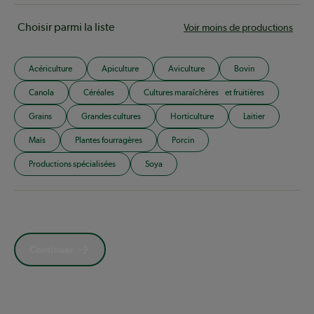
Choisir parmi la liste
Voir moins de productions
Acériculture
Apiculture
Aviculture
Bovin
Canola
Céréales
Cultures maraîchères et fruitières
Grains
Grandes cultures
Horticulture
Laitier
Maïs
Plantes fourragères
Porcin
Productions spécialisées
Soya
Continuer