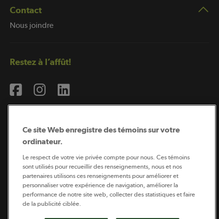
Contact
Nous joindre
Restez à l’affût!
Ce site Web enregistre des témoins sur votre
ordinateur.
Abonnement à l’infolettre
Le respect de votre vie privée compte pour nous. Ces témoins
sont utilisés pour recueillir des renseignements, nous et nos
partenaires utilisons ces renseignements pour améliorer et
personnaliser votre expérience de navigation, améliorer la
Coopérateur est publié par Sollio Groupe Coopératif.
performance de notre site web, collecter des statistiques et faire
Il est l’outil d’information de la coopération agricole
québécoise.
de la publicité ciblée.