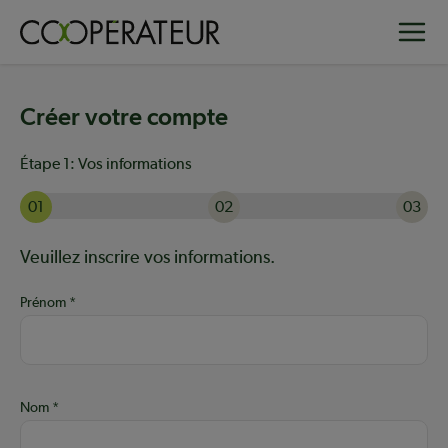
Aller
Toggle
au
contenu
principal
Créer votre compte
Étape 1:
Vos informations
01
02
03
Actuellement à l'étape 1 sur 3 : Vos informations
Aide :
Veuillez inscrire vos informations.
Prénom
Nom